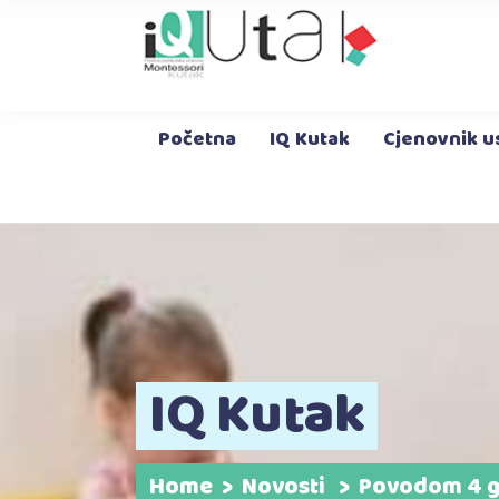
O nama
Stručno osoblje
Novosti
Upis
Početna
IQ Kutak
Cjenovnik u
O nama
Stručno osoblje
Novosti
Upis
IQ Kutak
Home
>
Novosti
>
Povodom 4 go