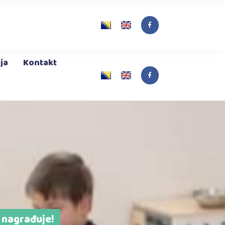
rt
ja
Kontakt
 nagrađuje!