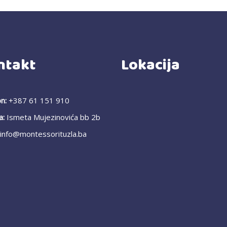
ntakt
Lokacija
n:
+387 61 151 910
a:
Ismeta Mujezinovića bb 2b
info@montessorituzla.ba