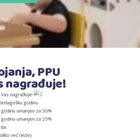
janja, PPU
s nagrađuje!
 Vas nagrađuje!
 pedagošku godinu
u godinu umanjen za 50%
u godinu umanjen za 25%
 da:
oliko već niste)