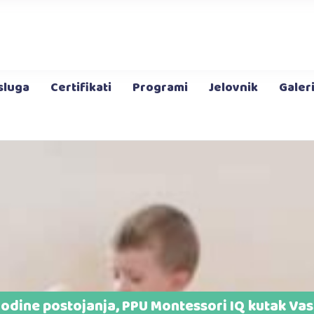
Jaslice
Program za djecu
od 3-6 godina
Produženi boravak
Dodatni program
Slana Soba
Montessori Spo
sluga
Certifikati
Programi
Jelovnik
Galeri
Jaslice
Program za djecu
od 3-6 godina
Produženi boravak
Dodatni program
Slana Soba
Montessori Sport
dine postojanja, PPU Montessori IQ kutak Vas