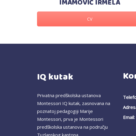
IMAMOVIĆ IRMELA
CV
Ko
IQ kutak
Privatna predškolska ustanova
Telefo
Montessori IQ kutak, zasnovana na
Adres
poznatoj pedagogiji Marije
Email:
Montessori, prva je Montessori
predškolska ustanova na području
Tuzlanskog kantona