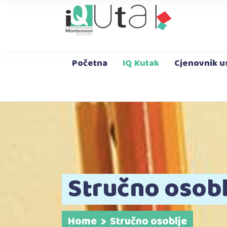
O nama
Stručno osoblje
Novosti
Upis
Početna
IQ Kutak
Cjenovnik u
O nama
Stručno osoblje
Novosti
Upis
Stručno osobl
Home
>
Stručno osoblje