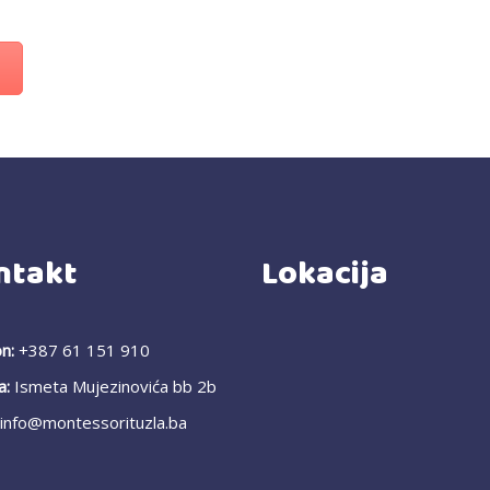
ntakt
Lokacija
n:
+387 61 151 910
a:
Ismeta Mujezinovića bb 2b
info@montessorituzla.ba