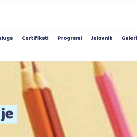
Jaslice
Program za djecu
od 3-6 godina
Produženi boravak
Dodatni program
Slana Soba
Montessori Spo
sluga
Certifikati
Programi
Jelovnik
Galeri
Jaslice
Program za djecu
od 3-6 godina
Produženi boravak
Dodatni program
Slana Soba
Montessori Sport
je